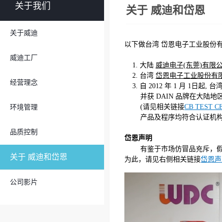
关于我们
关于 威迪和岱恩
关于威迪
以下做台湾 岱恩电子工业股份有
威迪工厂
1. 大陆
威迪电子(东莞)有限
2. 台湾
岱恩电子工业股份有
经营理念
3. 自 2012 年 1 月 1日起
并获 DAIN 品牌在大陆地
(请见相关链接
CB TEST C
环境管理
产品及程序均符合认证机构标准
品质控制
岱恩声明
有鉴于市场仿冒品充斥，假
关于 威迪和岱恩
为此，请见右侧相关链接
岱恩声
公司影片