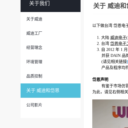
关于我们
关于 威迪和
关于威迪
以下做台湾 岱恩电子
威迪工厂
1. 大陆
威迪电子
2. 台湾
岱恩电子
经营理念
3. 自 2012 年 
并获 DAIN 品
(请见相关链接
环境管理
产品及程序均符合认
品质控制
岱恩声明
有鉴于市场仿冒
关于 威迪和岱恩
为此，请见右侧相
公司影片