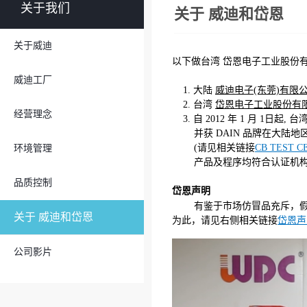
关于我们
关于 威迪和岱恩
关于威迪
以下做台湾 岱恩电子工业股份有
威迪工厂
1. 大陆
威迪电子(东莞)有限
2. 台湾
岱恩电子工业股份有
经营理念
3. 自 2012 年 1 月 1日起
并获 DAIN 品牌在大陆地
(请见相关链接
CB TEST C
环境管理
产品及程序均符合认证机构标准
品质控制
岱恩声明
有鉴于市场仿冒品充斥，假
关于 威迪和岱恩
为此，请见右侧相关链接
岱恩声
公司影片