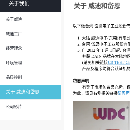
关于我们
关于 威迪和岱恩
关于威迪
以下做台湾 岱恩电子工业股份有
威迪工厂
1. 大陆
威迪电子(东莞)有限
2. 台湾
岱恩电子工业股份有
经营理念
3. 自 2012 年 1 月 1日起
并获 DAIN 品牌在大陆地
(请见相关链接
CB TEST C
环境管理
产品及程序均符合认证机构标准
品质控制
岱恩声明
有鉴于市场仿冒品充斥，假
关于 威迪和岱恩
为此，请见右侧相关链接
岱恩声
公司影片