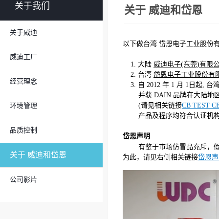
关于我们
关于 威迪和岱恩
关于威迪
以下做台湾 岱恩电子工业股份有
威迪工厂
1. 大陆
威迪电子(东莞)有限
2. 台湾
岱恩电子工业股份有
经营理念
3. 自 2012 年 1 月 1日起
并获 DAIN 品牌在大陆地
(请见相关链接
CB TEST C
环境管理
产品及程序均符合认证机构标准
品质控制
岱恩声明
有鉴于市场仿冒品充斥，假
关于 威迪和岱恩
为此，请见右侧相关链接
岱恩声
公司影片