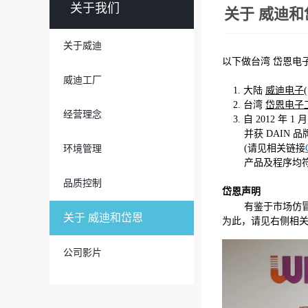
关于我们
关于 威迪和
关于威迪
以下做台湾 岱恩电子
威迪工厂
1. 大陆
威迪电子
2. 台湾
岱恩电子
经营理念
3. 自 2012 年 
并获 DAIN 品
(请见相关链接
环境管理
产品及程序均符合认
品质控制
岱恩声明
有鉴于市场仿冒
关于 威迪和岱恩
为此，请见右侧相
公司影片